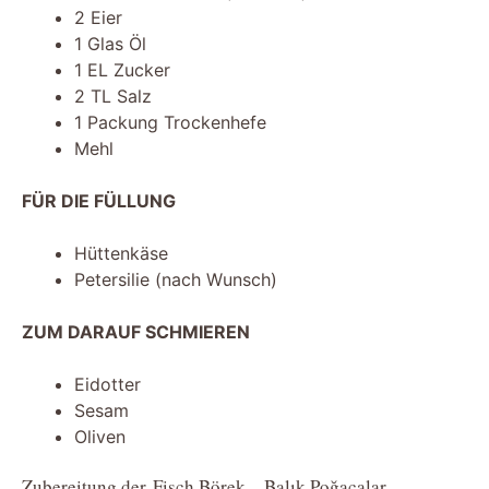
2 Eier
1 Glas Öl
1 EL Zucker
2 TL Salz
1 Packung Trockenhefe
Mehl
FÜR DIE FÜLLUNG
Hüttenkäse
Petersilie (nach Wunsch)
ZUM DARAUF SCHMIEREN
Eidotter
Sesam
Oliven
Zubereitung der Fisch Börek – Balık Poğaçalar