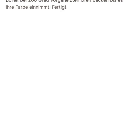
Börek bei 200 Grad vorgeheizten Ofen backen bis es
ihre Farbe einnimmt. Fertig!