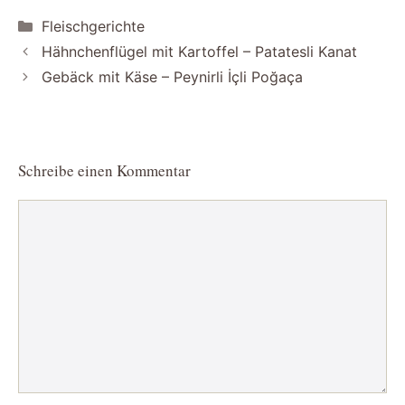
Kategorien
Fleischgerichte
Hähnchenflügel mit Kartoffel – Patatesli Kanat
Gebäck mit Käse – Peynirli İçli Poğaça
Schreibe einen Kommentar
Kommentar