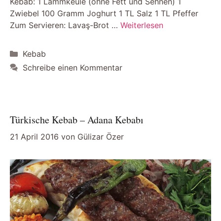
Kebab: 1 Lammkeule (ohne Fett und Sehnen) 1
Zwiebel 100 Gramm Joghurt 1 TL Salz 1 TL Pfeffer
Zum Servieren: Lavaş-Brot …
Weiterlesen
Kategorien
Kebab
Schreibe einen Kommentar
Türkische Kebab – Adana Kebabı
21 April 2016
von
Gülizar Özer