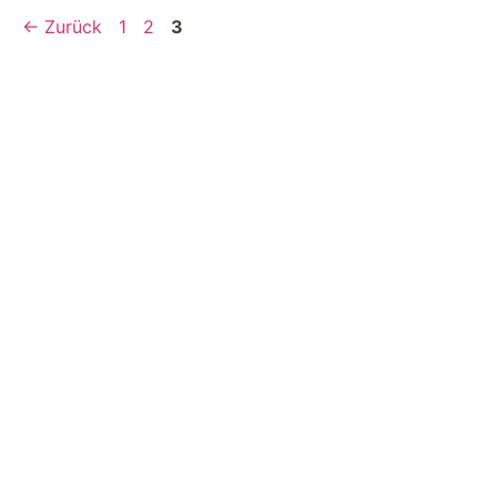
Seite
Seite
Seite
←
Zurück
1
2
3