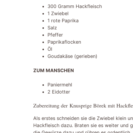
300 Gramm Hackfleisch
1 Zwiebel
1 rote Paprika
Salz
Pfeffer
Paprikaflocken
Öl
Goudakäse (gerieben)
ZUM MANSCHEN
Paniermehl
2 Eidotter
Zubereitung der Knusprige Börek mit Hackfle
Als erstes schneiden sie die Zwiebel klein u
Hackfleisch dazu. Braten sie es weiter und 
die Gewürze dazu und rühren es ordentlich.