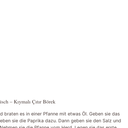
isch – Kıymalı Çıtır Börek
nd braten es in einer Pfanne mit etwas Öl. Geben sie das
geben sie die Paprika dazu. Dann geben sie den Salz und
 Nehmen sie die Pfanne vom Herd. Legen sie das erste