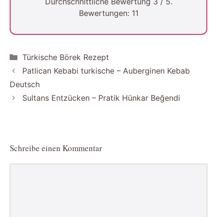
Durchschnittliche Bewertung
3
/ 5.
Bewertungen:
11
Kategorien
Türkische Börek Rezept
Patlican Kebabi turkische – Auberginen Kebab
Deutsch
Sultans Entzücken – Pratik Hünkar Beğendi
Schreibe einen Kommentar
Kommentar