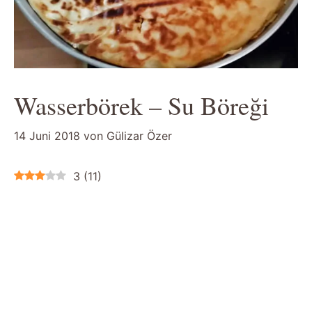
Wasserbörek – Su Böreği
14 Juni 2018
von
Gülizar Özer
3
(
11
)