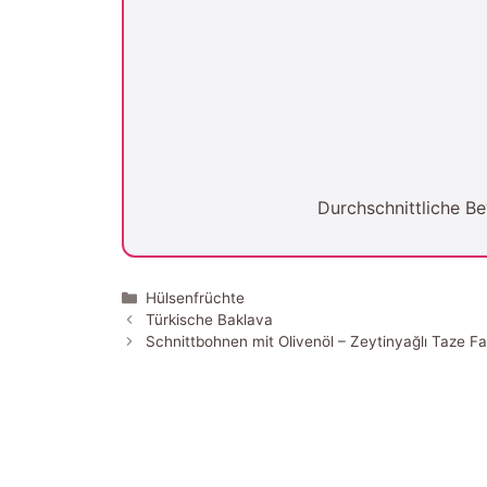
Durchschnittliche 
Kategorien
Hülsenfrüchte
Türkische Baklava
Schnittbohnen mit Olivenöl – Zeytinyağlı Taze F